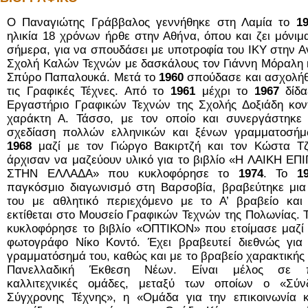
Ο Παναγιώτης Γράββαλος γεννήθηκε στη Λαμία το
1
ηλικία 18 χρόνων ήρθε στην Αθήνα, όπου και ζει μόνιμ
σήμερα, για να σπουδάσει με υποτροφία του ΙΚΥ στην 
Σχολή Καλών Τεχνών με δασκάλους τον Γιάννη Μόραλη 
Σπύρο Παπαλουκά. Μετά το
1960
σπούδασε και ασχολήθ
τις Γραφικές Τέχνες. Από το
1961
μέχρι το
1967
δίδ
Εργαστήριο Γραφικών Τεχνών της Σχολής Δοξιάδη κον
χαράκτη Α. Τάσσο, με τον οποίο και συνεργάστηκε 
σχεδίαση πολλών ελληνικών και ξένων γραμματοσήμ
1968
μαζί με τον Γιώργ
ο Βακιρτζή και τον Κώστα Τζ
άρχισαν να μαζεύουν υλικό για το βιβλίο «Η ΛΑΙΚΗ Ε
ΣΤΗΝ ΕΛΛΑΔΑ» που κυκλοφόρησε το
1974
. Το
1
παγκόσμιο διαγωνισμό στη Βαρσοβία, βραβεύτηκε μια
του με αθλητικό περιεχόμενο με το Α’ βραβείο και 
εκτίθεται στο
Μουσείο Γραφικών Τεχνών της Πολωνίας. 
κυκλοφόρησε το βιβλίο «ΟΠΤΙΚΟΝ» που ετοίμασε μαζί 
φωτογράφο Νίκο Κοντό. Έχει βραβευτεί διεθνώς για
γραμματόσημά του, καθώς και με το βραβείο χαρακτικής
Πανελλαδική Έκθεση Νέων. Είναι μέλος σε π
καλλιτεχνικές ομάδες, μεταξύ των οποίων ο «Σύν
Σύγχρονης Τέχνης», η «Ομάδα για την επικοινωνία κ