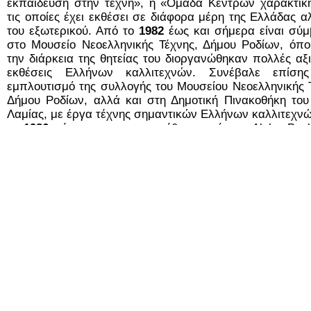
εκπαίδευση στην τέχνη», η «Ομάδα Κέντρων χαρακτική
τις οποίες έχει εκθέσει σε διάφορα μέρη της Ελλάδας α
του εξωτερικού. Από το
1982
έως και σήμερα είναι σύ
στο Μουσείο Νεοελληνικής Τέχνης, Δήμου Ροδίων, όπο
την διάρκεια της θητείας του διοργανώθηκαν πολλές αξ
εκθέσεις Ελλήνων καλλιτεχνών. Συνέβαλε επίση
εμπλουτισμό της συλλογής του Μουσείου Νεοελληνικής 
Δήμου Ροδίων, αλλά και στη Δημοτική Πινακοθήκη του
Λαμίας, με έργα τέχνης σημαντικών Ελλήνων καλλιτεχν
το
1986
μέχρι που απορροφήθηκε από την Alpha Bank
καλλιτεχνικός σύμβουλος στην Ιονική Τράπεζ
δημιούργησε τη συλλογή χαρακτικής, επιμελήθηκε τις ε
της και προετοίμασε τη λειτουργία του Μουσείου Χαρακτι
Γραφικών Τεχνών της ίδιας Τράπεζας. Οι δραστηριότη
κου Παναγιώτη Γράββαλου στον εικαστικό χώρο, δυναμι
σημαντικές, δεν περιορίζονται μόνο στη δημιουργία
τέχνης, αλλά επεκτείνονται στην οργάνωση, διάδο
ανανέωση της καλλιτεχνικής παιδείας, στην ανανέω
ανάπτυξη των γραφικών τεχνών της χώρας καθώς 
πολλούς ακόμα τομείς των εφαρμοσμένων τεχνών. Έρ
υπάρχουν σε πολλά Μουσεία χαρακτικής, Γραφικών Τεχ
φιλοτελισμού σε όλο τον κόσμο. Επίσης, στο Μ
Νεοελληνικής Τέχνης, Δήμου Ροδίων, στις Δημ