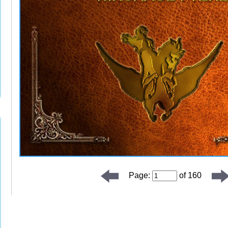
Page:
of
160