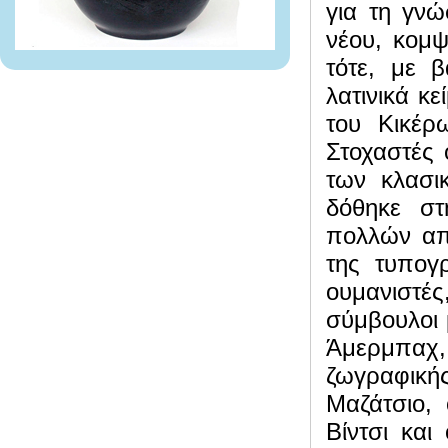
για τη γν
νέου, κομψ
τότε, με 
λατινικά κ
του Κικέρ
Στοχαστές
των κλασι
δόθηκε στ
πολλών απ
της τυπογ
ουμανιστέ
σύμβουλοι 
Άμερμπαχ,
ζωγραφικής
Μαζάτσιο,
Βίντσι και