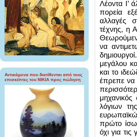
Λέοντα Ι’ 
πορεία εξ
αλλαγές σ
τέχνης, η 
Θεωρούμενο
να αντιμετ
δημιουργο
μεγάλου κα
και το ιδε
Αντικέιμενα που διατίθενται από τους
έπρεπε να 
επισκέπτες του ΝΙΚΙΑ προς πώληση
περισσότερ
μηχανικός 
λόγιων τη
ευρωπαϊκώ
πρώτο ίσω
όχι για τι