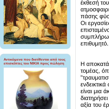
έκθεσή του
ατμοσφαιρι
πάσης φύσ
Οι εργασίε
επισταμένο
συμπλήρωση
επιθυμητό.
Αντικέιμενα που διατίθενται από τους
Η αποκατάσ
επισκέπτες του ΝΙΚΙΑ προς πώληση
τομέας, όπ
"τραυματισ
ενδεικτικά
είναι μια ά
διατηρήσει
αξία του έ