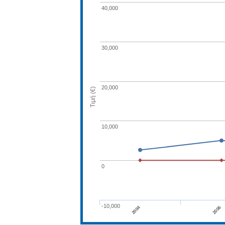
40,000
30,000
20,000
Τιμή (€)
10,000
0
-10,000
2004
2006